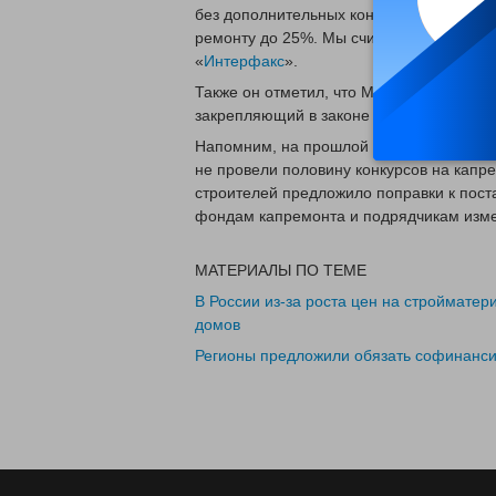
без дополнительных конкурсов и аукцио
ремонту до 25%. Мы считаем, что это 
«
Интерфакс
».
Также он отметил, что Минстрой уже ра
закрепляющий в законе повышение плат
Напомним, на прошлой неделе стало изве
не провели половину конкурсов на капр
строителей предложило поправки к пос
фондам капремонта и подрядчикам измен
МАТЕРИАЛЫ ПО ТЕМЕ
В России из-за роста цен на стройматер
домов
Регионы предложили обязать софинанси