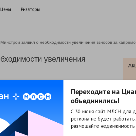
Цены
Риэлторы
Минстрой заявил о необходимости увеличения взносов за капремо
обходимости увеличения
Ак
Переходите на Циа
Жи
объединились!
 Федерации хочет увеличить взносы за капитальный
Жи
С 30 июня сайт МЛСН для д
о вопросам жилищного строительства и содействия
ул
региона не будет работать
лекса при Совете Федерации сообщил заместитель
Сда
размещайте недвижимость 
ул.
орые строительные материалы, поэтому мы предлагаем