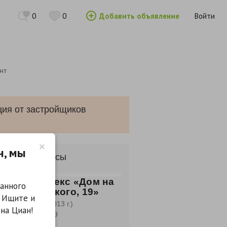
0
0
Добавить объявление
Войти
нт
ция от застройщиков
×
н, мы
лые комплексы
лой комплекс «Дом на
анного
. Малиновского, 19»
. Ищите и
н (2 очередь - 2013 г.)
на Циан!
 Малиновского, 19