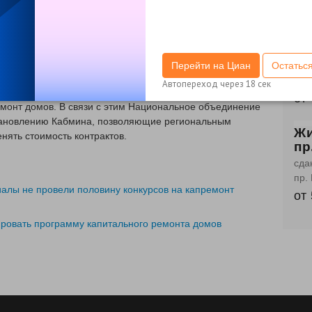
от
нов производить удорожание контрактов по капитальному
поддержит фонды капремонта», — процитировал Егорова
Жи
б-
зработал проект постановления правительства РФ,
Сд
Перейти на Циан
Остатьс
ы за капитальный ремонт.
б-р.
Автопереход через
17
сек
стно, что в России из-за роста цен на стройматериалы
от
емонт домов. В связи с этим Национальное объединение
тановлению Кабмина, позволяющие региональным
Жи
ять стоимость контрактов.
пр
сда
пр.
иалы не провели половину конкурсов на капремонт
от
ровать программу капитального ремонта домов